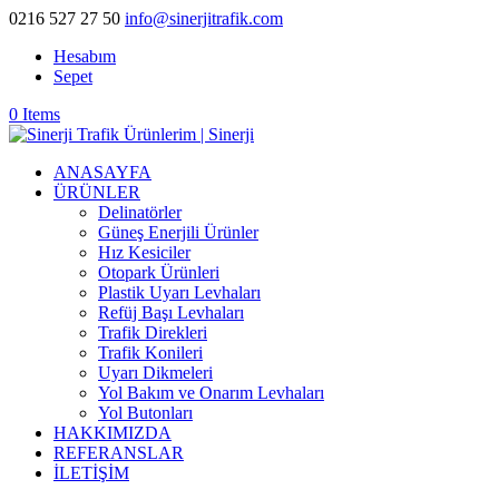
0216 527 27 50
info@sinerjitrafik.com
Hesabım
Sepet
0 Items
ANASAYFA
ÜRÜNLER
Delinatörler
Güneş Enerjili Ürünler
Hız Kesiciler
Otopark Ürünleri
Plastik Uyarı Levhaları
Refüj Başı Levhaları
Trafik Direkleri
Trafik Konileri
Uyarı Dikmeleri
Yol Bakım ve Onarım Levhaları
Yol Butonları
HAKKIMIZDA
REFERANSLAR
İLETİŞİM