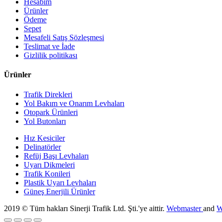
Hesabım
Ürünler
Ödeme
Sepet
Mesafeli Satış Sözleşmesi
Teslimat ve İade
Gizlilik politikası
Ürünler
Trafik Direkleri
Yol Bakım ve Onarım Levhaları
Otopark Ürünleri
Yol Butonları
Hız Kesiciler
Delinatörler
Refüj Başı Levhaları
Uyarı Dikmeleri
Trafik Konileri
Plastik Uyarı Levhaları
Güneş Enerjili Ürünler
2019 © Tüm hakları Sinerji Trafik Ltd. Şti.'ye aittir.
Webmaster
and
W